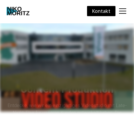
Kontakt
Der Wunsch nach einem
einzigartigen Videostudio
Ein Videostudio im Late-Night-Flair für hochqualitative Content
Produktion im Unternehmen
Success Story lesen 👇
Die Lösung 👇
Die Herausforderungen 👇