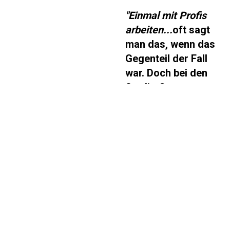
"Einmal mit Profis
arbeiten...
oft sagt
man das, wenn das
Gegenteil der Fall
war. Doch bei den
Studio Creators
erlebten wir, was
echte Profis sind.
Nach unserem
ausführlichen
Briefing
präsentierten sie
ein Konzept, das
unsere
Erwartungen weit