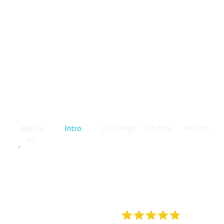
Apella
Intro
Challenge
Solution
Results
AG