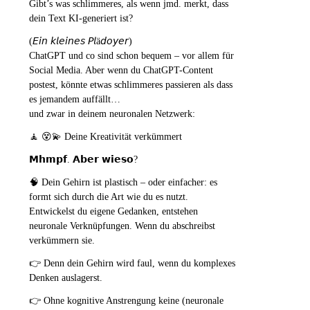
Gibt’s was schlimmeres, als wenn jmd. merkt, dass
dein Text KI-generiert ist?
(𝘌𝘪𝘯 𝘬𝘭𝘦𝘪𝘯𝘦𝘴 𝘗𝘭ä𝘥𝘰𝘺𝘦𝘳)
ChatGPT und co sind schon bequem – vor allem für
Social Media. Aber wenn du ChatGPT-Content
postest, könnte etwas schlimmeres passieren als dass
es jemandem auffällt…
und zwar in deinem neuronalen Netzwerk:
🧘 😵💫 Deine Kreativität verkümmert
𝗠𝗵𝗺𝗽𝗳. 𝗔𝗯𝗲𝗿 𝘄𝗶𝗲𝘀𝗼?
🧠 Dein Gehirn ist plastisch – oder einfacher: es
formt sich durch die Art wie du es nutzt.
Entwickelst du eigene Gedanken, entstehen
neuronale Verknüpfungen. Wenn du abschreibst
verkümmern sie.
👉 Denn dein Gehirn wird faul, wenn du komplexes
Denken auslagerst.
👉 Ohne kognitive Anstrengung keine (neuronale