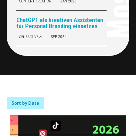
CONTENT CREATION
JAN 2025
ChatGPT als kreativen Assistenten
für Personal Branding einsetzen
GENERATIVE AI
SEP 2024
Sort by Date