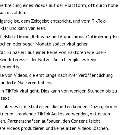
e Verbreitung eines Videos auf der Plattform, oft durch hohe
Aufrufzahlen.
igartig ist, dem Zeitgeist entspricht, und vom TikTok-
lar und kann variieren.
hließlich Timing, Relevanz und Algorithmus-Optimierung. Ein
Wochen oder sogar Monate später viral gehen.
tät. Er basiert auf einer Reihe von Faktoren wie User-
ein Interesse” der Nutzer. Auch hier gibt es keine
lernend ist.
ele von Videos, die erst lange nach ihrer Veröffentlichung
eränderte Nutzerverhalten.
ein TikTok viral geht. Dies kann von wenigen Stunden bis zu
text.
n, aber es gibt Strategien, die helfen können. Dazu gehören:
ntrieren, trendende TikTok Audios verwenden, mit neuen
en, Partnerschaften aufbauen, den Content leicht
ere Videos produzieren und keine alten Videos löschen.