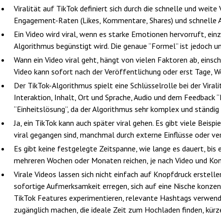
Viralität auf TikTok definiert sich durch die schnelle und weit
Engagement-Raten (Likes, Kommentare, Shares) und schnelle 
Ein Video wird viral, wenn es starke Emotionen hervorruft, einz
Algorithmus begünstigt wird. Die genaue “Formel” ist jedoch unk
Wann ein Video viral geht, hängt von vielen Faktoren ab, einsc
Video kann sofort nach der Veröffentlichung oder erst Tage, 
Der TikTok-Algorithmus spielt eine Schlüsselrolle bei der Virali
Interaktion, Inhalt, Ort und Sprache, Audio und dem Feedback “K
“Einheitslösung”, da der Algorithmus sehr komplex und ständig 
Ja, ein TikTok kann auch später viral gehen. Es gibt viele Beispi
viral gegangen sind, manchmal durch externe Einflüsse oder v
Es gibt keine festgelegte Zeitspanne, wie lange es dauert, bis 
mehreren Wochen oder Monaten reichen, je nach Video und Kon
Virale Videos lassen sich nicht einfach auf Knopfdruck erstelle
sofortige Aufmerksamkeit erregen, sich auf eine Nische konze
TikTok Features experimentieren, relevante Hashtags verwend
zugänglich machen, die ideale Zeit zum Hochladen finden, kürz