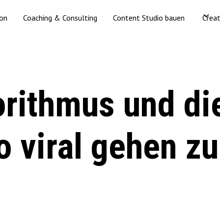
ion
Coaching & Consulting
Content Studio bauen
Crea
orithmus und di
o viral gehen zu