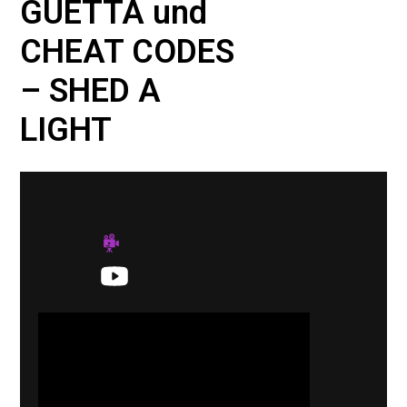
GUETTA und
CHEAT CODES
– SHED A
LIGHT