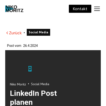
Kontakt
Social Media
Zurück
•
Post vom
26.4.2024
•
Social Media
Niko Moritz
LinkedIn Post
planen